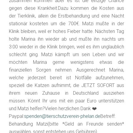
zusammen kommen aber es ist die einzige Chance
gegen diese Krankheit.Dazu kommen die Kosten aus
der Tierklinik, allein die Erstbehandlung und eine Nacht
stationär kosteten um die 700€. Matzi mußte in der
Klinik bleiben, weil er hohes Fieber hatte. Nächsten Tag
holte Marina ihn wieder ab und mußte ihn nachts um
3:00 wieder in die Klinik bringen, weil es ihm unglaublich
schlecht ging. Matzi kämpft um sein Leben und wir
möchten Marina gerne wenigstens etwas die
finanziellen Sorgen nehmen. Ausgerechnet Marina,
welche jederzeit bereit ist Notfälle aufzunehmen,
speziell die Katzen aufnimmt, die JETZT SOFORT aus
ihrem neuen Zuhause in Deutschland ausziehen
müssen. Könnt Ihr uns mit ein paar Euro unterstützen
und Matzi helfen?Vielen herzlichen Dank ❤️
Paypal:
spenden@tierschutzverein-phelan.de
Betreff:
Behandlung Matzi(bitte *Geld an Freunde senden*
auswählen, sonst entstehen uns Gebühren)