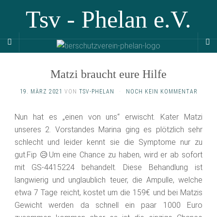
Tsv - Phelan e.V.
Matzi braucht eure Hilfe
19. MÄRZ 2021
VON
TSV-PHELAN
·
NOCH KEIN KOMMENTAR
Nun hat es „einen von uns“ erwischt. Kater Matzi
unseres 2. Vorstandes Marina ging es plötzlich sehr
schlecht und leider kennt sie die Symptome nur zu
gut.Fip 😥Um eine Chance zu haben, wird er ab sofort
mit GS-4415224 behandelt. Diese Behandlung ist
langwierig und unglaublich teuer, die Ampulle, welche
etwa 7 Tage reicht, kostet um die 159€ und bei Matzis
Gewicht werden da schnell ein paar 1000 Euro