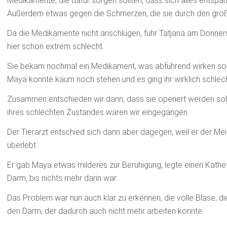
Medikamente, die dafür sorgen sollten, dass sich alles entspann
Außerdem etwas gegen die Schmerzen, die sie durch den groß
Da die Medikamente nicht anschlugen, fuhr Tatjana am Donnerst
hier schon extrem schlecht.
Sie bekam nochmal ein Medikament, was abführend wirken sollt
Maya konnte kaum noch stehen und es ging ihr wirklich schlec
Zusammen entschieden wir dann, dass sie operiert werden soll
ihres schlechten Zustandes wären wir eingegangen.
Der Tierarzt entschied sich dann aber dagegen, weil er der Mei
überlebt.
Er gab Maya etwas milderes zur Beruhigung, legte einen Kathet
Darm, bis nichts mehr darin war.
Das Problem war nun auch klar zu erkennen, die volle Blase, die
den Darm, der dadurch auch nicht mehr arbeiten konnte.