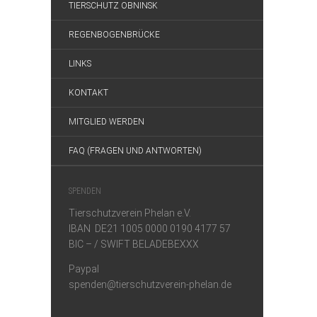
TIERSCHUTZ OBNINSK
REGENBOGENBRÜCKE
LINKS
KONTAKT
MITGLIED WERDEN
FAQ (FRAGEN UND ANTWORTEN)
SPENDEN
Tierschutzverein Phelan e.V.
IBAN DE21 1005 0000 0190 4177 57
BIC – / SWIFT BELADEBEXXX
Paypal
spenden@tierschutzverein-phelan.de