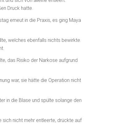
t und sich von alleine entleert.
en Druck hatte.
ag erneut in die Praxis, es ging Maya
e, welches ebenfalls nichts bewirkte.
ht.
te, das Risiko der Narkose aufgrund
nung war, sie hätte die Operation nicht
er in die Blase und spülte solange den
 sich nicht mehr entleerte, drückte auf