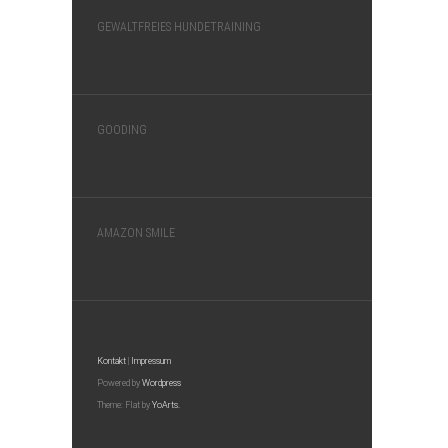
GEWALTFREIES HUNDETRAINING
GOODING
AMAZON SMILE
Kontakt
|
Impressum
Powered by
Wordpress
Theme: Flat by
YoArts.