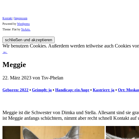
Kontakt
|
Impressum
Powered by
Wordpress
Theme: Flat by
YoArts.
Wir benutzen Cookies. Außerdem werden teilweise auch Cookies von D
←
Meggie
22. März 2023 von Tsv-Phelan
Geboren: 2022
•
Geimpft: ja
•
Handicap: ein Auge
•
Kastriert: ja
•
Ort: Moska
Meggie ist die Schwester von Dimka und Stella. Allesamt sind sie gr
ist Meggie anfangs schüchtern, nimmt aber recht schnell Kontakt auf 