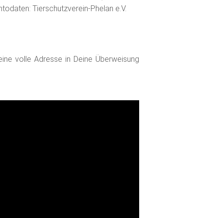
todaten: Tierschutzverein­-Phelan e.V.
eine volle Adresse in Deine Überweisung