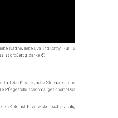
, liebe Nadine, liebe Eva und Cathy Für 12
s ist großartig, danke 🙂
udia, liebe Kleoniki, liebe Stephanie, liebe
die Pflegestelle schonmal gesichert ?Das
 ein Kater ist. Er entwickelt sich prächtig