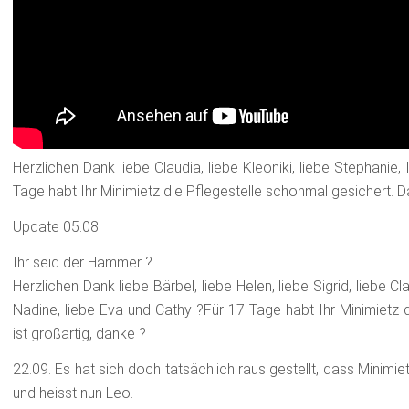
Herzlichen Dank liebe Claudia, liebe Kleoniki, liebe Stephanie
Tage habt Ihr Minimietz die Pflegestelle schonmal gesichert. Da
Update 05.08.
Ihr seid der Hammer ?
Herzlichen Dank liebe Bärbel, liebe Helen, liebe Sigrid, liebe Cla
Nadine, liebe Eva und Cathy ?Für 17 Tage habt Ihr Minimietz 
ist großartig, danke ?
22.09. Es hat sich doch tatsächlich raus gestellt, dass Minimietz
und heisst nun Leo.