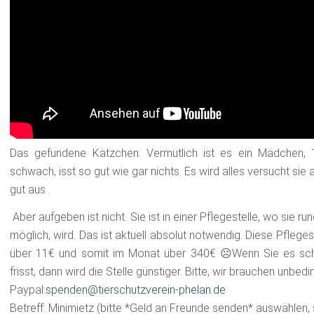
Das gefundene Kätzchen: Vermutlich ist es ein Mädchen, 1
schwach, isst so gut wie gar nichts. Es wird alles versucht si
gut aus .
Aber aufgeben ist nicht. Sie ist in einer Pflegestelle, wo sie ru
möglich, wird. Das ist aktuell absolut notwendig. Diese Pflege
über 11€ und somit im Monat über 340€ ☹️Wenn Sie es schaf
frisst, dann wird die Stelle günstiger. Bitte, wir brauchen unbedin
Paypal:
spenden@tierschutzverein-phelan.de
Betreff: Minimietz (bitte *Geld an Freunde senden* auswählen