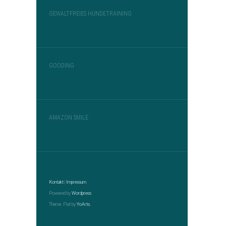
GEWALTFREIES HUNDETRAINING
GOODING
AMAZON SMILE
Kontakt
|
Impressum
Powered by
Wordpress
Theme: Flat by
YoArts.