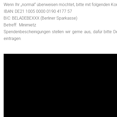
Wenn Ihr „normal“ überweisen möchtet, bitte mit folgenden Kon
IBAN: DE21 1005 0000 0190 4177 57
BIC: BELADEBEXXX (Berliner Sparkasse)
Betreff: Minimietz
Spendenbescheinigungen stellen wir gerne aus, dafür bitte D
eintragen.