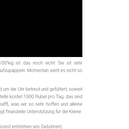
00%ig ist das noch nicht. Sie ist sehr
e aufzupäppeln. Momentan sieht es nicht so
nd um die Uhr betreut und gefüttert, soweit
stelle kostet 1000 Rubel pro Tag, das sind
ft, was wir so sehr hoffen und alleine
gt finanzielle Unterstützung für die Kleine.
, sonst entstehen uns Gebühren)