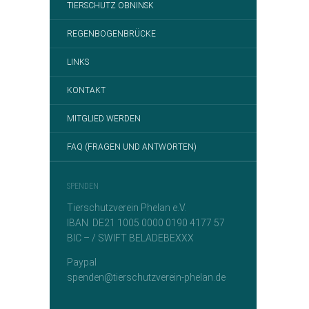
TIERSCHUTZ OBNINSK
REGENBOGENBRÜCKE
LINKS
KONTAKT
MITGLIED WERDEN
FAQ (FRAGEN UND ANTWORTEN)
SPENDEN
Tierschutzverein Phelan e.V.
IBAN DE21 1005 0000 0190 4177 57
BIC – / SWIFT BELADEBEXXX
Paypal
spenden@tierschutzverein-phelan.de