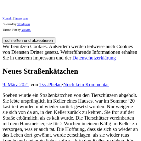
Kontakt
|
Impressum
Powered by
Wordpress
Theme: Flat by
YoArts.
Wir benutzen Cookies. Außerdem werden teilweise auch Cookies
von Diensten Dritter gesetzt. Weiterführende Informationen erhalten
Sie in unserem Impressum und der
Datenschutzerklärung
Neues Straßenkätzchen
9. März 2021
von
Tsv-Phelan
·
Noch kein Kommentar
Soeben wurde ein Straßenkätzchen von den Tierschützern abgeholt.
Sie lebte ursprünglich im Keller eines Hauses, war im Sommer ’20
kastriert worden und wieder zurück gesetzt worden. Nur weigerte
sie sich von da an, in den Keller zurück zu kehren. Sie fror auf der
Straße erbärmlich, als es kalt wurde. Die Tierschützer vereinbarten
mit dem Hausmeister, sie für 2 Wochen in einem Käfig im Keller zu
versorgen, was er auch tat. Die Hoffnung, dass sie sich so wieder an
das Leben dort gewöhnt, wurde zerschlagen, als sie wieder raus
konnte und weiterhin lieber anfror, als in den Keller zu gehen. Für