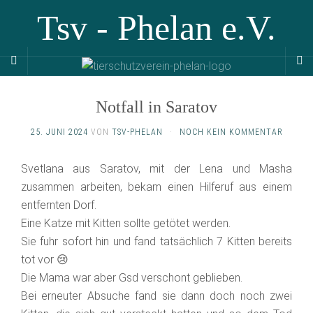
Tsv - Phelan e.V.
Notfall in Saratov
25. JUNI 2024
VON
TSV-PHELAN
·
NOCH KEIN KOMMENTAR
Svetlana aus Saratov, mit der Lena und Masha
zusammen arbeiten, bekam einen Hilferuf aus einem
entfernten Dorf.
Eine Katze mit Kitten sollte getötet werden.
Sie fuhr sofort hin und fand tatsächlich 7 Kitten bereits
tot vor 😢
Die Mama war aber Gsd verschont geblieben.
Bei erneuter Absuche fand sie dann doch noch zwei