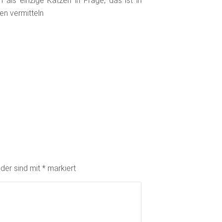
ls einzige Katzen in Frage, das ist in
en vermitteln
lder sind mit
*
markiert