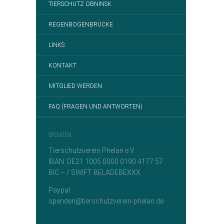
TIERSCHUTZ OBNINSK
REGENBOGENBRÜCKE
LINKS
KONTAKT
MITGLIED WERDEN
FAQ (FRAGEN UND ANTWORTEN)
SPENDEN
Tierschutzverein Phelan e.V.
IBAN DE21 1005 0000 0190 4177 57
BIC – / SWIFT BELADEBEXXX
Paypal
spenden@tierschutzverein-phelan.de