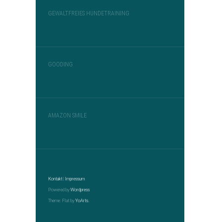
GEWALTFREIES HUNDETRAINING
GOODING
AMAZON SMILE
Kontakt
|
Impressum
Powered by
Wordpress
Theme: Flat by
YoArts.