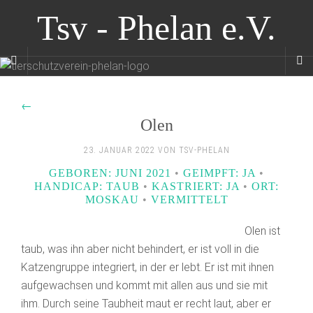
Tsv - Phelan e.V.
←
Olen
23. JANUAR 2022 VON TSV-PHELAN
GEBOREN: JUNI 2021
•
GEIMPFT: JA
•
HANDICAP: TAUB
•
KASTRIERT: JA
•
ORT:
MOSKAU
•
VERMITTELT
Olen ist
taub, was ihn aber nicht behindert, er ist voll in die
Katzengruppe integriert, in der er lebt. Er ist mit ihnen
aufgewachsen und kommt mit allen aus und sie mit
ihm. Durch seine Taubheit maut er recht laut, aber er