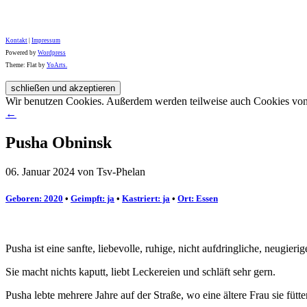
Kontakt
|
Impressum
Powered by
Wordpress
Theme: Flat by
YoArts.
Wir benutzen Cookies. Außerdem werden teilweise auch Cookies von D
←
Pusha Obninsk
06. Januar 2024 von Tsv-Phelan
Geboren: 2020
•
Geimpft: ja
•
Kastriert: ja
•
Ort: Essen
Pusha ist eine sanfte, liebevolle, ruhige, nicht aufdringliche, neugie
Sie macht nichts kaputt, liebt Leckereien und schläft sehr gern.
Pusha lebte mehrere Jahre auf der Straße, wo eine ältere Frau sie fütt