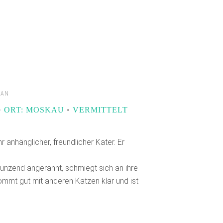
LAN
•
ORT: MOSKAU
•
VERMITTELT
hr anhänglicher, freundlicher Kater. Er
nzend angerannt, schmiegt sich an ihre
ommt gut mit anderen Katzen klar und ist