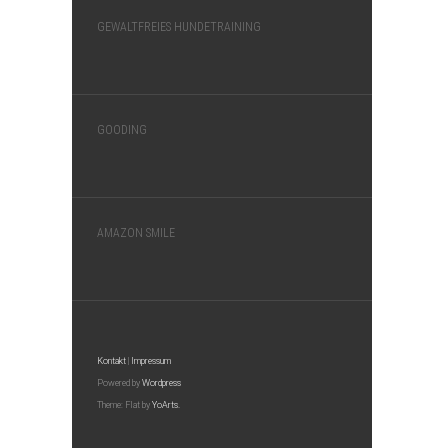
GEWALTFREIES HUNDETRAINING
GOODING
AMAZON SMILE
Kontakt
|
Impressum
Powered by
Wordpress
Theme: Flat by
YoArts.