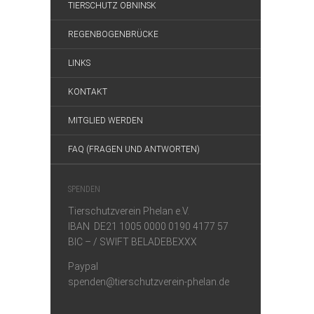
TIERSCHUTZ OBNINSK
REGENBOGENBRÜCKE
LINKS
KONTAKT
MITGLIED WERDEN
FAQ (FRAGEN UND ANTWORTEN)
SPENDEN
Tierschutzverein Phelan e.V.
IBAN DE21 1005 0000 0190 4177 57
BIC – / SWIFT BELADEBEXXX
Paypal
spenden@tierschutzverein-phelan.de