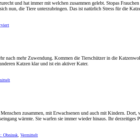
 zurecht und hat immer mit welchen zusammen gelebt. Stopas Frauchen i
h nun, die Tiere unterzubringen. Das ist natürlich Stress für die Kat
rviert
h so sehr nach mehr Zuwendung. Kommen die Tierschützer in die Katzen
nderen Katzen klar und ist ein aktiver Kater.
ittelt
 Menschen zusammen, mit Erwachsenen und auch mit Kindern. Dort, wo si
seingang wärmte. Sie warfen sie immer wieder hinaus. Ihr derzeitiges 
t: Obninsk
,
Vermittelt