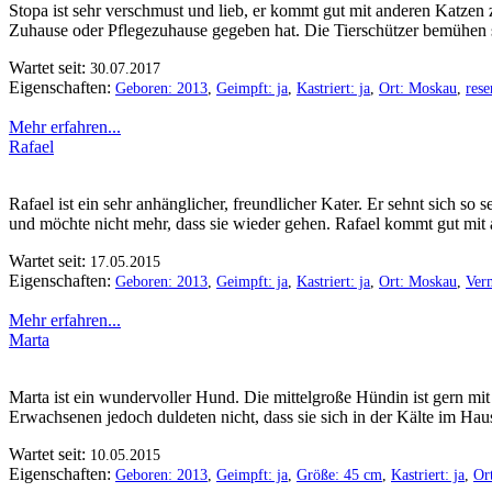
Stopa ist sehr verschmust und lieb, er kommt gut mit anderen Katzen
Zuhause oder Pflegezuhause gegeben hat. Die Tierschützer bemühen sic
Wartet seit:
30.07.2017
Eigenschaften:
Geboren: 2013
,
Geimpft: ja
,
Kastriert: ja
,
Ort: Moskau
,
rese
Mehr erfahren...
Rafael
Rafael ist ein sehr anhänglicher, freundlicher Kater. Er sehnt sic
und möchte nicht mehr, dass sie wieder gehen. Rafael kommt gut mit a
Wartet seit:
17.05.2015
Eigenschaften:
Geboren: 2013
,
Geimpft: ja
,
Kastriert: ja
,
Ort: Moskau
,
Verm
Mehr erfahren...
Marta
Marta ist ein wundervoller Hund. Die mittelgroße Hündin ist gern mit
Erwachsenen jedoch duldeten nicht, dass sie sich in der Kälte im Hau
Wartet seit:
10.05.2015
Eigenschaften:
Geboren: 2013
,
Geimpft: ja
,
Größe: 45 cm
,
Kastriert: ja
,
Or