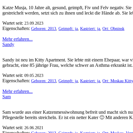
Katze Musja, 10 Jahre alt, gesund, geimpft, Fiv und Felv negativ. Si
gestreichelt werden, setzt sich zu ihnen und leckt die Hände ab. Sie l
Wartet seit:
23.09.2023
Eigenschaften:
Geboren: 2013
,
Geimpft: ja
,
Kastriert: ja
,
Ort: Obninsk
Mehr erfahren...
Sandy
Sandy ist neu im Kitty Apartment. Sie lebte mit einem Ehepaar, war 
gebracht, eine 85 jährige Frau, welche schwer an Asthma erkrankt ist
Wartet seit:
09.05.2023
Eigenschaften:
Geboren: 2013
,
Geimpft: ja
,
Kastriert: ja
,
Ort: Moskau Kitt
Mehr erfahren...
Sam
Sam wurde aus einer Katzenmessiwohnung befreit und macht sich nun 
Pflegestelle bereits streicheln. Er ist ein netter Kater 🙂 Mit ander
Wartet seit:
26.06.2021
Eigenschaften: