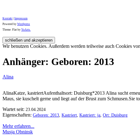
Kontakt
|
Impressum
Powered by
Wordpress
Theme: Flat by
YoArts.
Wir benutzen Cookies. Außerdem werden teilweise auch Cookies von D
Anhänger: Geboren: 2013
Alina
AlinaKatze, kastriertAufenthaltsort: Duisburg*2013 Alina sucht erneut 
Maus, sie kuschelt gerne und liegt auf der Brust zum Schmusen.Sie t
Wartet seit:
23.04.2024
Eigenschaften:
Geboren: 2013
,
Kastriert
,
Kastriert: ja
,
Ort: Duisburg
Mehr erfahren...
Musja Obninsk