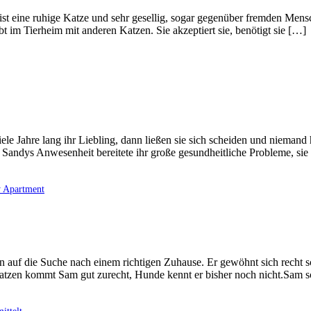
e ist eine ruhige Katze und sehr gesellig, sogar gegenüber fremden Men
ebt im Tierheim mit anderen Katzen. Sie akzeptiert sie, benötigt sie […]
viele Jahre lang ihr Liebling, dann ließen sie sich scheiden und niem
. Sandys Anwesenheit bereitete ihr große gesundheitliche Probleme, sie 
y Apartment
auf die Suche nach einem richtigen Zuhause. Er gewöhnt sich recht sc
en Katzen kommt Sam gut zurecht, Hunde kennt er bisher noch nicht.Sam 