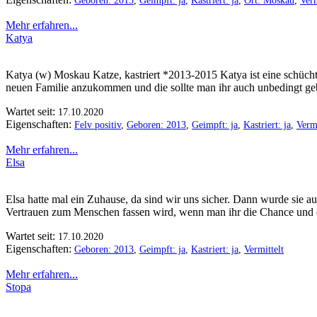
Geboren: 2013
,
Geimpft: ja
,
Kastriert: ja
,
Ort: Moskau
,
Verm
Mehr erfahren...
Katya
Katya (w) Moskau Katze, kastriert *2013-2015 Katya ist eine schüchter
neuen Familie anzukommen und die sollte man ihr auch unbedingt gebe
Wartet seit:
17.10.2020
Eigenschaften:
Felv positiv
,
Geboren: 2013
,
Geimpft: ja
,
Kastriert: ja
,
Vermi
Mehr erfahren...
Elsa
Elsa hatte mal ein Zuhause, da sind wir uns sicher. Dann wurde sie a
Vertrauen zum Menschen fassen wird, wenn man ihr die Chance und die 
Wartet seit:
17.10.2020
Eigenschaften:
Geboren: 2013
,
Geimpft: ja
,
Kastriert: ja
,
Vermittelt
Mehr erfahren...
Stopa