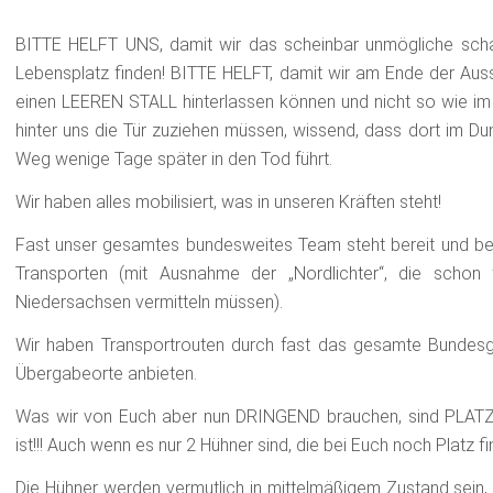
BITTE HELFT UNS, damit wir das scheinbar unmögliche schaf
Lebensplatz finden! BITTE HELFT, damit wir am Ende der Ausst
einen LEEREN STALL hinterlassen können und nicht so wie i
hinter uns die Tür zuziehen müssen, wissend, dass dort im Du
Weg wenige Tage später in den Tod führt.
Wir haben alles mobilisiert, was in unseren Kräften steht!
Fast unser gesamtes bundesweites Team steht bereit und bete
Transporten (mit Ausnahme der „Nordlichter“, die schon
Niedersachsen vermitteln müssen).
Wir haben Transportrouten durch fast das gesamte Bundesg
Übergabeorte anbieten.
Was wir von Euch aber nun DRINGEND brauchen, sind PLAT
ist!!! Auch wenn es nur 2 Hühner sind, die bei Euch noch Platz
Die Hühner werden vermutlich in mittelmäßigem Zustand sein