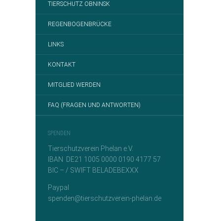
TIERSCHUTZ OBNINSK
REGENBOGENBRÜCKE
LINKS
KONTAKT
MITGLIED WERDEN
FAQ (FRAGEN UND ANTWORTEN)
SPENDEN
Tierschutzverein Phelan e.V.
IBAN DE21 1005 0000 0190 4177 57
BIC – / SWIFT BELADEBEXXX
Paypal
spenden@tierschutzverein-phelan.de