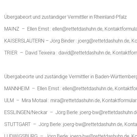
Übergabeort und zuständiger Vermittler in Rheinland-Pfalz
MAINZ – Ellen Ernst : ellen@rettetdashuhn.de, Kontaktformula
KAISERSLAUTERN – Jörg Binder : joerg@rettetdashuhn.de, Ko
TRIER – David Teixeira : david@rettetdashuhn.de, Kontaktfor
Übergabeorte und zuständige Vermittler in Baden-Württember
MANNHEIM – Ellen Ernst : ellen@rettetdashuhn.de, Kontaktfo
ULM – Mira Motaal : mira@rettetdashuhn.de, Kontaktformular
ESSLINGEN/Neckar – Jörg Berle: joerg-bw@rettetdashuhn.de,
STUTTGART – Jörg Berle: joerg-bw@rettetdashuhn.de, Konta
LUDWIGSBURG – Jörg Berle: joerg-bw@rettetdashuhn.de, Ko