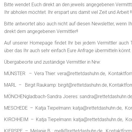
Bitte wendet Euch direkt an den jeweils angegebenen Vermitt
Ihr abholen möchtet. Ihr erspart uns damit viel Zeit und Arbeit !!
Bitte antwortet also auch nicht auf diesen Newsletter, wenn Ih
direkt dem angegebenen Vermittler!!
Auf unserer Homepage findet Ihr bei jedem Vermittler auch
über das Ihr auch sehr einfach Eure Anfrage übermitteln könnt.
Übergabeorte und zuständige Vermittler in Nrw:
MÜNSTER – Vera Thier: vera@rettetdashuhn.de, Kontaktfor
MARL – Birgit Raukamp: birgit@rettetdashuhn.de, Kontaktfor
MÖNCHENgladbach-Sandra Joeres: sandra@rettetdashuhn.de,
MESCHEDE – Katja Tiepelmann: katja@rettetdashuhn.de, Kon
KIRCHHEIM – Katja Tiepelmann: katja@rettetdashuhn.de, Kon
KIERSPE – Melanie B. : melli@rettetdashuhn.de, Kontaktform