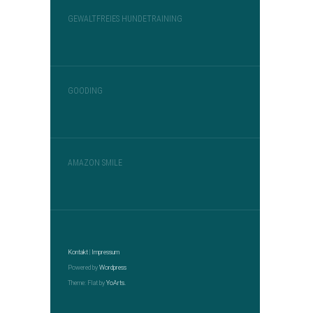
GEWALTFREIES HUNDETRAINING
GOODING
AMAZON SMILE
Kontakt
|
Impressum
Powered by
Wordpress
Theme: Flat by
YoArts.