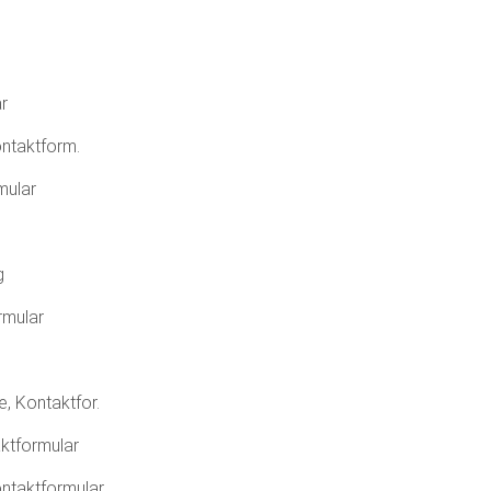
r
ntaktform.
mular
g
rmular
 Kontaktfor.
ktformular
ntaktformular