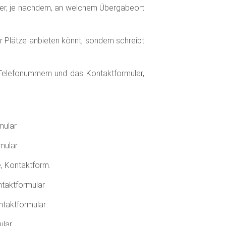
ter, je nachdem, an welchem Übergabeort
r Plätze anbieten könnt, sondern schreibt
 Telefonummern und das Kontaktformular,
mular
mular
 Kontaktform.
taktformular
taktformular
ular