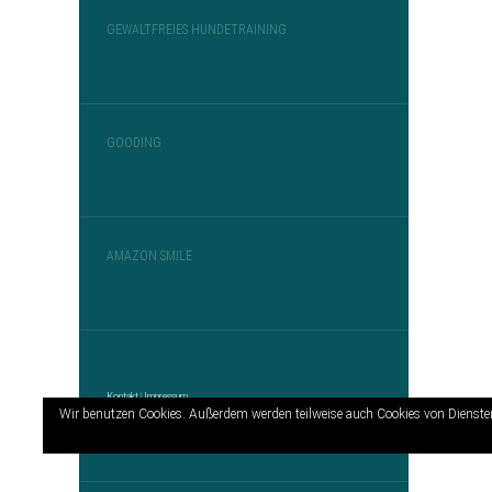
GEWALTFREIES HUNDETRAINING
GOODING
AMAZON SMILE
Kontakt
|
Impressum
Wir benutzen Cookies. Außerdem werden teilweise auch Cookies von Diensten
Powered by
Wordpress
Theme: Flat by
YoArts.