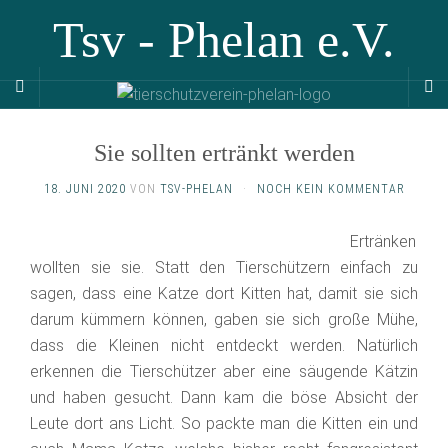
Tsv - Phelan e.V.
Sie sollten ertränkt werden
18. JUNI 2020
VON
TSV-PHELAN
·
NOCH KEIN KOMMENTAR
Ertränken
wollten sie sie. Statt den Tierschützern einfach zu
sagen, dass eine Katze dort Kitten hat, damit sie sich
darum kümmern können, gaben sie sich große Mühe,
dass die Kleinen nicht entdeckt werden. Natürlich
erkennen die Tierschützer aber eine säugende Kätzin
und haben gesucht. Dann kam die böse Absicht der
Leute dort ans Licht. So packte man die Kitten ein und