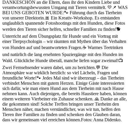
DANKESCHÖN an die Eltern, dass ihr den Kindern Liebe und
verantwortungsbewussten Umgang mit Tieren vermittelt. 💛📌 WAS
BEI UNS GEBOTEN WURDE:🐾 Führung durch das Tierheim
von unserer Direktorin.🎀 Ein Kreativ-Workshop. Es entstanden
unglaublich spannende Fotoshootings mit den Hunden, diese Fotos
werden den Tieren sicher helfen, schneller Familien zu finden!🐕
Unterricht auf dem Übungsplatz für Hunde und ein Vortrag mit
einer Tierpsychologin – wir räumten mit Mythen über das Verhalten
von Hunden auf und beantworteten Fragen.☕ Warmes Teetrinken
und natürlich die lang ersehnten Spaziergänge mit den Hunden im
Wald. Glückliche Hunde überall, manche liefen sogar zweimal!📺
Zwei Fernsehsender waren dabei, um zu berichten.💬 Die
Atmosphäre war wirklich herzlich: so viel Lächeln, Fragen und
freundliche Worte!🐾 Jedes Mal sind wir überzeugt – das Tierheim
verbindet Menschen mit gutem Herzen. Einige Gäste interessierten
sich dafür, wie man einen Hund aus dem Tierheim mit nach Hause
nehmen kann. Auch diejenigen, die bereits Haustiere haben, können
einem weiteren Vierbeiner ein Zuhause schenken. 🙏 Danke an alle,
die gekommen sind! Solche Treffen bringen unser Tierheim den
Menschen näher, machen verständlicher, was wir tun, helfen den
Tieren ihre Familien zu finden und schenken den Glauben daran,
dass wir gemeinsam viel erreichen können.Fotos: Anna Didenko.