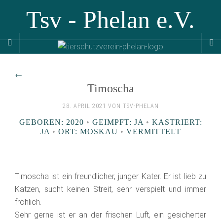
Tsv - Phelan e.V.
←
Timoscha
28. APRIL 2021 VON TSV-PHELAN
GEBOREN: 2020
•
GEIMPFT: JA
•
KASTRIERT:
JA
•
ORT: MOSKAU
•
VERMITTELT
Timoscha ist ein freundlicher, junger Kater. Er ist lieb zu
Katzen, sucht keinen Streit, sehr verspielt und immer
fröhlich.
Sehr gerne ist er an der frischen Luft, ein gesicherter