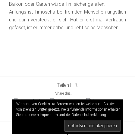
Balkon oder Garten würde ihm sicher gefallen.
Anfangs ist Timoscha bei fremden Menschen ängstlich
und dann versteckt er sich. Hat er erst mal Vertrauen
gefasst, ist er immer dabei und liebt seine Menschen.
Teilen hilft:
Share this...
Wir benutzen Cookies. Außerdem werden teilweise auch Cookies
von Diensten Dritter gesetzt. Weiterführende Informationen erhalten
Sie in unserem Impressum und der
Datenschutzerklärung
Kontakt
|
Impressum
♥