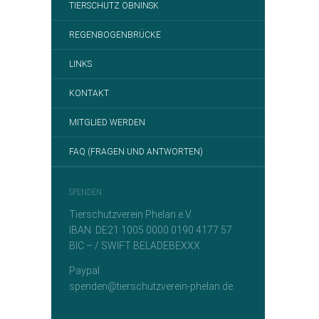
TIERSCHUTZ OBNINSK
REGENBOGENBRÜCKE
LINKS
KONTAKT
MITGLIED WERDEN
FAQ (FRAGEN UND ANTWORTEN)
SPENDEN
Tierschutzverein Phelan e.V.
IBAN DE21 1005 0000 0190 4177 57
BIC – / SWIFT BELADEBEXXX
Paypal
spenden@tierschutzverein-phelan.de