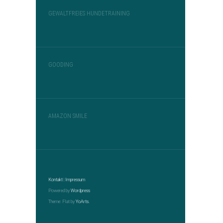
GEWALTFREIES HUNDETRAINING
GOODING
AMAZON SMILE
Kontakt
|
Impressum
Powered by
Wordpress
Theme: Flat by
YoArts.