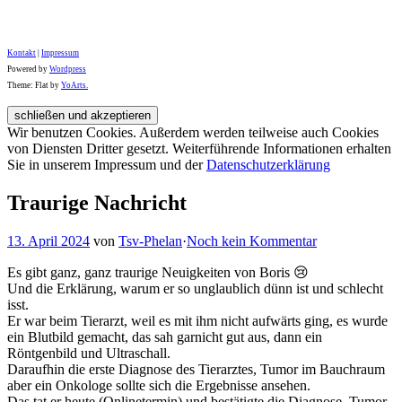
Kontakt
|
Impressum
Powered by
Wordpress
Theme: Flat by
YoArts.
Wir benutzen Cookies. Außerdem werden teilweise auch Cookies
von Diensten Dritter gesetzt. Weiterführende Informationen erhalten
Sie in unserem Impressum und der
Datenschutzerklärung
Traurige Nachricht
13. April 2024
von
Tsv-Phelan
·
Noch kein Kommentar
Es gibt ganz, ganz traurige Neuigkeiten von Boris 😢
Und die Erklärung, warum er so unglaublich dünn ist und schlecht
isst.
Er war beim Tierarzt, weil es mit ihm nicht aufwärts ging, es wurde
ein Blutbild gemacht, das sah garnicht gut aus, dann ein
Röntgenbild und Ultraschall.
Daraufhin die erste Diagnose des Tierarztes, Tumor im Bauchraum
aber ein Onkologe sollte sich die Ergebnisse ansehen.
Das tat er heute (Onlinetermin) und bestätigte die Diagnose, Tumor