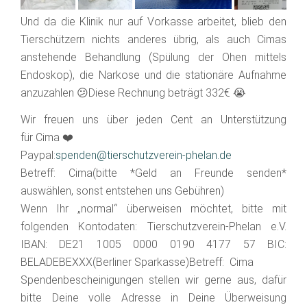
Und da die Klinik nur auf Vorkasse arbeitet, blieb den
Tierschützern nichts anderes übrig, als auch Cimas
anstehende Behandlung (Spülung der Ohen mittels
Endoskop), die Narkose und die stationäre Aufnahme
anzuzahlen 😕Diese Rechnung beträgt 332€ 😭
Wir freuen uns über jeden Cent an Unterstützung
für Cima ❤️
Paypal:
spenden@tierschutzverein-phelan.de
Betreff: Cima(bitte *Geld an Freunde senden*
auswählen, sonst entstehen uns Gebühren)
Wenn Ihr „normal“ überweisen möchtet, bitte mit
folgenden Kontodaten: Tierschutzverein­-Phelan e.V.
IBAN: DE21 1005 0000 0190 4177 57 BIC:
BELADEBEXXX(Berliner Sparkasse)Betreff: Cima
Spendenbescheinigungen stellen wir gerne aus, dafür
bitte Deine volle Adresse in Deine Überweisung