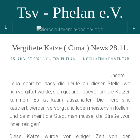
Tsv - Phelan e.V.
Vergiftete Katze ( Cima ) News 28.11.
15. AUGUST 2021
VON
TSV-PHELAN
·
NOCH KEIN KOMMENTAR
Unsere
Lena schreibt, dass die Leute an dieser Stelle, wo
nun vergiftet wurde, sich gut und liebevoll um die Katzen
kümmern. Es ist kaum auszuhalten. Die Tiere sind
kastriert, werden versorgt und leben meistens in Kellern.
Und dann meint die Stadt man müsse, die Straße „von
ihnen reinigen“.
Diese Katze wurde vor einiger Zeit von den