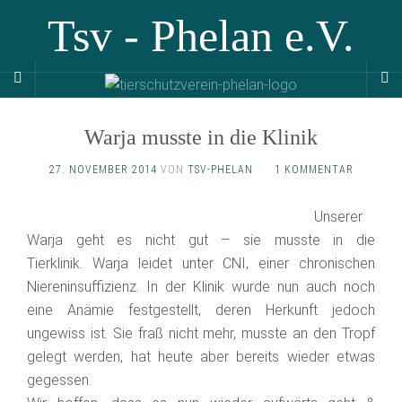
Tsv - Phelan e.V.
Warja musste in die Klinik
27. NOVEMBER 2014
VON
TSV-PHELAN
·
1 KOMMENTAR
Unserer
Warja geht es nicht gut – sie musste in die
Tierklinik. Warja leidet unter CNI, einer chronischen
Niereninsuffizienz. In der Klinik wurde nun auch noch
eine Anämie festgestellt, deren Herkunft jedoch
ungewiss ist. Sie fraß nicht mehr, musste an den Tropf
gelegt werden, hat heute aber bereits wieder etwas
gegessen.