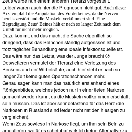
Zeus wurde nun einem anderen Tierarzt vorgestellt.
Leider waren auch hier die Prognosen nicht gut.
Auch dieser
Arzt empfahl die Amputation des Vorderbeines, da die Nerven
bereits zerstört und die Muskeln verkümmert sind. Eine
Begradigung Zeus‘ Beines hält er nach so langer Zeit nach dem
Unfall für nicht mehr möglich.
Dazu kommt, und das macht die Sache eigentlich so
dringend, dass das Beinchen ständig aufgerissen ist und
trotz täglicher Behandlung eine ideale Infektionsquelle ist.
Das wäre nun das Letzte, was der Junge braucht 🙁
Desweiteren vermutet der Tierarzt eine Verletzung des
Beckens und der Wirbelsäule, auch hier sieht er nach so
langer Zeit keine guten Operationschancen mehr.
Genau sagen kann man das natürlich erst anhand eines
Röntgenbildes, welches jedoch nur in einer tiefen Narkose
gemacht werden kann, da die Muskeln vollkommen erschlafft
sein müssen. Das ist aber sehr belastend für das Herz (die
Narkosen in Russland sind leider nicht mit den hiesigen zu
vergleichen).
Wenn Zeus sowieso in Narkose liegt, um ihm sein Bein zu
amputieren, wofür es scheinbar wirklich keine Alternative zu