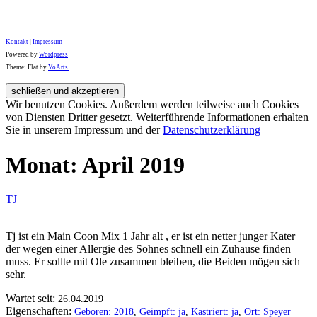
Kontakt
|
Impressum
Powered by
Wordpress
Theme: Flat by
YoArts.
Wir benutzen Cookies. Außerdem werden teilweise auch Cookies
von Diensten Dritter gesetzt. Weiterführende Informationen erhalten
Sie in unserem Impressum und der
Datenschutzerklärung
Monat:
April 2019
TJ
Tj ist ein Main Coon Mix 1 Jahr alt , er ist ein netter junger Kater
der wegen einer Allergie des Sohnes schnell ein Zuhause finden
muss. Er sollte mit Ole zusammen bleiben, die Beiden mögen sich
sehr.
Wartet seit:
26.04.2019
Eigenschaften:
Geboren: 2018
,
Geimpft: ja
,
Kastriert: ja
,
Ort: Speyer