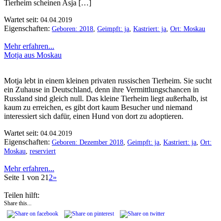
Tierheim scheinen Asja […]
Wartet seit:
04.04.2019
Eigenschaften:
Geboren: 2018
,
Geimpft: ja
,
Kastriert: ja
,
Ort: Moskau
Mehr erfahren...
Motja aus Moskau
Motja lebt in einem kleinen privaten russischen Tierheim. Sie sucht
ein Zuhause in Deutschland, denn ihre Vermittlungschancen in
Russland sind gleich null. Das kleine Tierheim liegt außerhalb, ist
kaum zu erreichen, es gibt dort kaum Besucher und niemand
interessiert sich dafür, einen Hund von dort zu adoptieren.
Wartet seit:
04.04.2019
Eigenschaften:
Geboren: Dezember 2018
,
Geimpft: ja
,
Kastriert: ja
,
Ort:
Moskau
,
reserviert
Mehr erfahren...
Seite 1 von 2
1
2
»
Teilen hilft:
Share this...