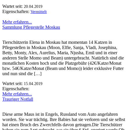
Wartet seit:
20.04.2019
Eigenschaften:
Vermittelt
Mehr erfahren...
Sammlung Pflegestelle Moskau
Tierschützerin Elena in Moskau hat momentan 14 Katzen in
Pflegestellen in Moskau (Moon, Elfie, Sanja, Vladi, Josephina,
Betty, Monty, Alex, Aurelius, Maria, Njusha, Emil und in einer
anderen Stelle Momo und Beam) untergebracht. Natürlich sind die
monatlichen Kosten hoch und die Platzgebühr (42€/Katze/Monat
bzw. 54€/Katze/Monat (Beam und Momo)) leider exklusive Futter
und nun sind die […]
Wartet seit:
15.04.2019
Eigenschaften:
Mehr erfahren...
Trauriger Notfall
Diese arme Maus ist in Engels, Russland vom Auto angefahren
worden. Sie war trächtig. Ihre Babies hat sie verloren und sie selbst
hat einen Bruch des Zwerchfells davon getragen.Die Tierschützer
haben sie zum Arzt gebracht, wo sie über 6 Std. operiert wurde.Ob