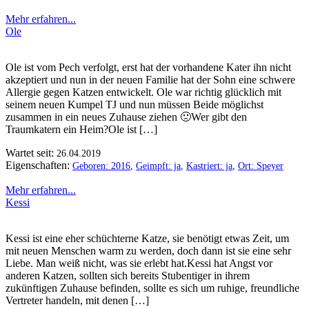
Mehr erfahren...
Ole
Ole ist vom Pech verfolgt, erst hat der vorhandene Kater ihn nicht
akzeptiert und nun in der neuen Familie hat der Sohn eine schwere
Allergie gegen Katzen entwickelt. Ole war richtig glücklich mit
seinem neuen Kumpel TJ und nun müssen Beide möglichst
zusammen in ein neues Zuhause ziehen 🙁Wer gibt den
Traumkatern ein Heim?Ole ist […]
Wartet seit:
26.04.2019
Eigenschaften:
Geboren: 2016
,
Geimpft: ja
,
Kastriert: ja
,
Ort: Speyer
Mehr erfahren...
Kessi
Kessi ist eine eher schüchterne Katze, sie benötigt etwas Zeit, um
mit neuen Menschen warm zu werden, doch dann ist sie eine sehr
Liebe. Man weiß nicht, was sie erlebt hat.Kessi hat Angst vor
anderen Katzen, sollten sich bereits Stubentiger in ihrem
zukünftigen Zuhause befinden, sollte es sich um ruhige, freundliche
Vertreter handeln, mit denen […]