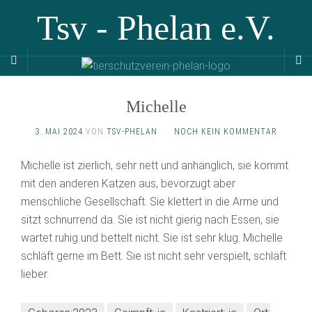
Tsv - Phelan e.V.
Michelle
3. MAI 2024
VON
TSV-PHELAN
·
NOCH KEIN KOMMENTAR
Michelle ist zierlich, sehr nett und anhänglich, sie kommt
mit den anderen Katzen aus, bevorzugt aber
menschliche Gesellschaft. Sie klettert in die Arme und
sitzt schnurrend da. Sie ist nicht gierig nach Essen, sie
wartet ruhig und bettelt nicht. Sie ist sehr klug. Michelle
schläft gerne im Bett. Sie ist nicht sehr verspielt, schläft
lieber.