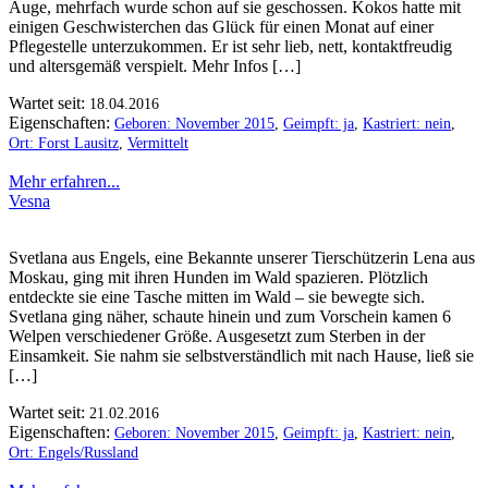
Auge, mehrfach wurde schon auf sie geschossen. Kokos hatte mit
einigen Geschwisterchen das Glück für einen Monat auf einer
Pflegestelle unterzukommen. Er ist sehr lieb, nett, kontaktfreudig
und altersgemäß verspielt. Mehr Infos […]
Wartet seit:
18.04.2016
Eigenschaften:
Geboren: November 2015
,
Geimpft: ja
,
Kastriert: nein
,
Ort: Forst Lausitz
,
Vermittelt
Mehr erfahren...
Vesna
Svetlana aus Engels, eine Bekannte unserer Tierschützerin Lena aus
Moskau, ging mit ihren Hunden im Wald spazieren. Plötzlich
entdeckte sie eine Tasche mitten im Wald – sie bewegte sich.
Svetlana ging näher, schaute hinein und zum Vorschein kamen 6
Welpen verschiedener Größe. Ausgesetzt zum Sterben in der
Einsamkeit. Sie nahm sie selbstverständlich mit nach Hause, ließ sie
[…]
Wartet seit:
21.02.2016
Eigenschaften:
Geboren: November 2015
,
Geimpft: ja
,
Kastriert: nein
,
Ort: Engels/Russland