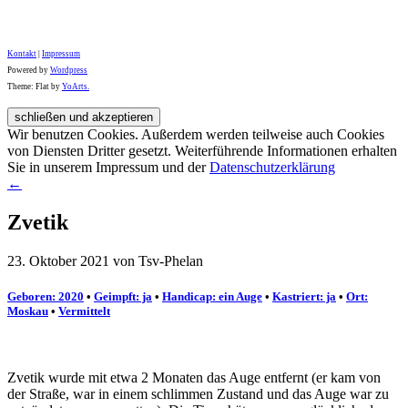
Kontakt
|
Impressum
Powered by
Wordpress
Theme: Flat by
YoArts.
Wir benutzen Cookies. Außerdem werden teilweise auch Cookies
von Diensten Dritter gesetzt. Weiterführende Informationen erhalten
Sie in unserem Impressum und der
Datenschutzerklärung
←
Zvetik
23. Oktober 2021 von Tsv-Phelan
Geboren: 2020
•
Geimpft: ja
•
Handicap: ein Auge
•
Kastriert: ja
•
Ort:
Moskau
•
Vermittelt
Zvetik wurde mit etwa 2 Monaten das Auge entfernt (er kam von
der Straße, war in einem schlimmen Zustand und das Auge war zu