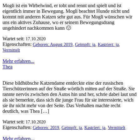
Mogli ist ein Wirbelwind, er tobt und rennt und spielt und ist
eigentlich immer in Bewegung. Mogli beachtet Hunde nicht und
kommt mit anderen Katzen sehr gut aus. Für Mogli wünschen wir
uns ein aktives Zuhause, wo er seinem Bewegungsdrang
ungehindert nachkommen kann 🙂
Wartet seit:
17.10.2020
Eigenschaften:
Geboren: August 2019
,
Geimpft: ja
,
Kastriert: ja
,
Vermittelt
Mehr erfahren...
Thea
Diese bildhübsche Katzendame entdeckte eine der russischen
Tierschützerinnen auf der Straße wörtlich mitten auf der Straße. Sie
rannte nervös zwischen den Autos hin und her, schrie dabei laut und
als sie bemerkte, dass sich die junge Frau für sie interessierte, wich
sie ihr nicht mehr von der Seite. Das Verhalten machte recht
deutlich, was Thea […]
Wartet seit:
17.10.2020
Eigenschaften:
Geboren: 2019
,
Geimpft: ja
,
Kastriert: ja
,
Vermittelt
Mehr erfahren...