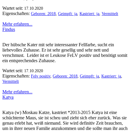
Wartet seit:
17.10.2020
Eigenschaften:
Geboren: 2018
,
Geimpft: ja
,
Kastriert: ja
,
Vermittelt
Mehr erfahren...
Findus
Der hübsche Kater mit sehr interessanter Fellfarbe, sucht ein
liebevolles Zuhause. Er ist sehr gesellig und sehr nett und
verschmust. Leider ist er Leukose FeLV positiv und benötigt somit
ein entsprechendes Zuhause.
Wartet seit:
17.10.2020
Eigenschaften:
Felv positiv
,
Geboren: 2018
,
Geimpft: ja
,
Kastriert: ja
,
Vermittelt
Mehr erfahren...
Katya
Katya (w) Moskau Katze, kastriert *2013-2015 Katya ist eine
schüchterne Maus, sie ist scheu und zieht sich eher zurück. Was sie
genau erlebt hat, weiß niemand. Sie wird definitiv Zeit brauchen,
um in ihrer neuen Familie anzukommen und die sollte man ihr auch