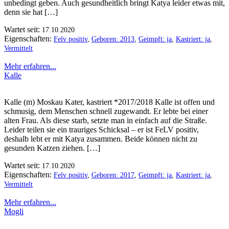
unbedingt geben. Auch gesundheitlich bringt Katya leider etwas mit,
denn sie hat […]
Wartet seit:
17.10.2020
Eigenschaften:
Felv positiv
,
Geboren: 2013
,
Geimpft: ja
,
Kastriert: ja
,
Vermittelt
Mehr erfahren...
Kalle
Kalle (m) Moskau Kater, kastriert *2017/2018 Kalle ist offen und
schmusig, dem Menschen schnell zugewandt. Er lebte bei einer
alten Frau. Als diese starb, setzte man in einfach auf die Straße.
Leider teilen sie ein trauriges Schicksal – er ist FeLV positiv,
deshalb lebt er mit Katya zusammen. Beide können nicht zu
gesunden Katzen ziehen. […]
Wartet seit:
17.10.2020
Eigenschaften:
Felv positiv
,
Geboren: 2017
,
Geimpft: ja
,
Kastriert: ja
,
Vermittelt
Mehr erfahren...
Mogli