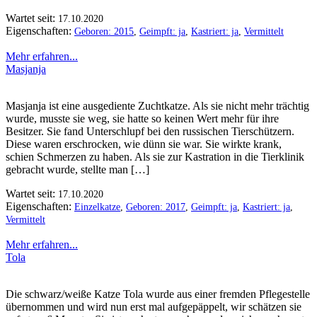
Wartet seit:
17.10.2020
Eigenschaften:
Geboren: 2015
,
Geimpft: ja
,
Kastriert: ja
,
Vermittelt
Mehr erfahren...
Masjanja
Masjanja ist eine ausgediente Zuchtkatze. Als sie nicht mehr trächtig
wurde, musste sie weg, sie hatte so keinen Wert mehr für ihre
Besitzer. Sie fand Unterschlupf bei den russischen Tierschützern.
Diese waren erschrocken, wie dünn sie war. Sie wirkte krank,
schien Schmerzen zu haben. Als sie zur Kastration in die Tierklinik
gebracht wurde, stellte man […]
Wartet seit:
17.10.2020
Eigenschaften:
Einzelkatze
,
Geboren: 2017
,
Geimpft: ja
,
Kastriert: ja
,
Vermittelt
Mehr erfahren...
Tola
Die schwarz/weiße Katze Tola wurde aus einer fremden Pflegestelle
übernommen und wird nun erst mal aufgepäppelt, wir schätzen sie