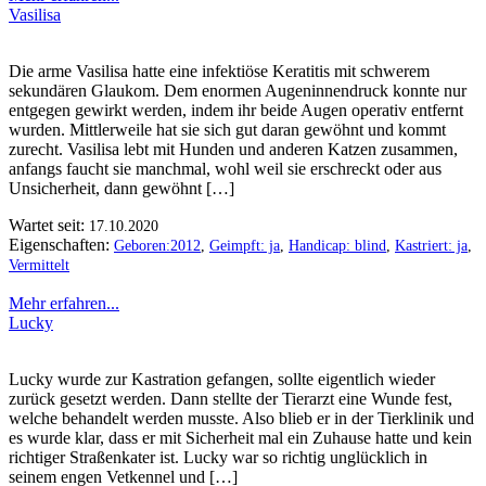
Vasilisa
Die arme Vasilisa hatte eine infektiöse Keratitis mit schwerem
sekundären Glaukom. Dem enormen Augeninnendruck konnte nur
entgegen gewirkt werden, indem ihr beide Augen operativ entfernt
wurden. Mittlerweile hat sie sich gut daran gewöhnt und kommt
zurecht. Vasilisa lebt mit Hunden und anderen Katzen zusammen,
anfangs faucht sie manchmal, wohl weil sie erschreckt oder aus
Unsicherheit, dann gewöhnt […]
Wartet seit:
17.10.2020
Eigenschaften:
Geboren:2012
,
Geimpft: ja
,
Handicap: blind
,
Kastriert: ja
,
Vermittelt
Mehr erfahren...
Lucky
Lucky wurde zur Kastration gefangen, sollte eigentlich wieder
zurück gesetzt werden. Dann stellte der Tierarzt eine Wunde fest,
welche behandelt werden musste. Also blieb er in der Tierklinik und
es wurde klar, dass er mit Sicherheit mal ein Zuhause hatte und kein
richtiger Straßenkater ist. Lucky war so richtig unglücklich in
seinem engen Vetkennel und […]