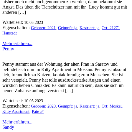
bisher noch nicht hochgenommen zu werden, dann bekommt sie
Angst. Das üben die Tierschützer nun mit ihr. Lucy kommt gut mit
anderen […]
Wartet seit:
10.05.2023
Eigenschaften:
Geboren: 2021
,
Geimpft: ja
,
Kastriert: ja
,
Ort: 21271
Hanstedt
Mehr erfahren...
Penny
Penny stammt aus der Wohnung der alten Frau in Saratov und
befindet sich nun im Kitty Apartment in Moskau. Penny ist absolut
lieb, freundlich zu Katzen, kontaktfreudig zum Menschen. Sie ist
sehr verspielt. Penny hat tolle ausdrucksstarke Augen und einen
wirklich lieben Charakter. Es kann natürlich sein, dass sie sich im
neuen Zuhause anfangs versteckt […]
Wartet seit:
10.05.2023
Eigenschaften:
Geboren: 2020
,
Geimpft: ja
,
Kastriert: ja
,
Ort: Moskau
Kitty Apartment
,
Pate ✅️
Mehr erfahren...
Sandy