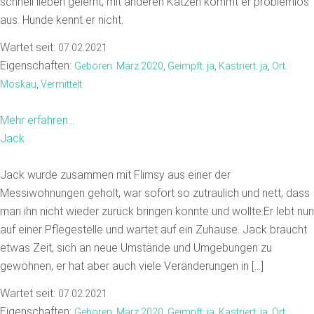
schnell lieben gelernt, mit anderen Katzen kommt er problemlos
aus. Hunde kennt er nicht.
Wartet seit:
07.02.2021
Eigenschaften:
Geboren: März 2020
,
Geimpft: ja
,
Kastriert: ja
,
Ort:
Moskau
,
Vermittelt
Mehr erfahren...
Jack
Jack wurde zusammen mit Flimsy aus einer der
Messiwohnungen geholt, war sofort so zutraulich und nett, dass
man ihn nicht wieder zurück bringen konnte und wollte.Er lebt nun
auf einer Pflegestelle und wartet auf ein Zuhause. Jack braucht
etwas Zeit, sich an neue Umstände und Umgebungen zu
gewöhnen, er hat aber auch viele Veränderungen in […]
Wartet seit:
07.02.2021
Eigenschaften:
Geboren: März 2020
,
Geimpft: ja
,
Kastriert: ja
,
Ort: